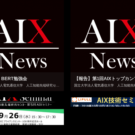
BERT勉強会
国立大学法人電気通信大学 人工知能先端研究センター（AIX）では最新技術の共有を目的に、1月19日（金）18時から「BERT勉強会」を開催いたしましたのご報告いたします。 当日は、AIXメンバー教員と本学学生の他、AIX […]