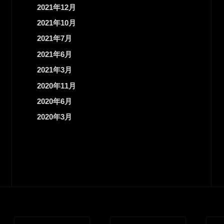
O2018協賛のお知らせ
第3回AIXセミナー開催のお知
国立大学法人電気通信大学 人工知能先端研究センターでは、人工知能やその技術発展に寄与する国際会議開催を応援する活動を行っております。 この度、7月15日～19日に京都にて開催されるThe Genetic and Evol […]
3
2
4
月別アーカイブ
2022年12月
2022年5月
2021年12月
2021年10月
2021年7月
2021年6月