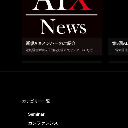
新規AIXメンバーのご紹介
第5回A
電気通信大学人工知能先端研究センター(AIX)では、2019年10月1日付けで以下の3名の先生方を新しくセンターのメンバーとしてご所属いただくこととなりましたのでご報告いたします。 高橋 裕樹 准教授（電気通信大学 情報 […]