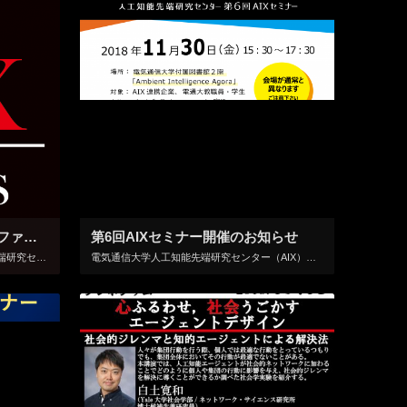
【報告】第1回AIXトップカンファレンス学生派遣事業
第6回AIXセミナー開催のお知らせ
国立大学法人電気通信大学 人工知能先端研究センター（AIX）では、センター内での先端の人工知能研究の動向を共有するための研究活動として、また、学生に対する教育活動の一環として「トップカンファレンス学生派遣事業」を開始いた […]
電気通信大学人工知能先端研究センター（AIX）では、学内のAI研究の更なる活性化を目的に定期的にセミナーを開催いたしております。 今回、第6回AIXセミナーを下記のように開催いたしますので、是非ご参加いただきますようお願 […]