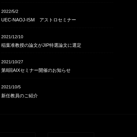
らせ
書籍刊行のお知らせ
国立大学法人電気通信大学 人工知能先端研究センターでは学内の人工知能研究の活性化を目的に、定期なセミナーを開催いたしております。 今回「第3回AIXセミナー」を下記のように開催いたしますので、是非ご参加いただきますようお […]
人工知能先端研究センターの監修のもと、センター協力教員の共著による「人工知能と社会 2025年の未来予想」が2018年2月15日にオーム社より発刊されました。 【内容紹介】 2025年という日本における大きな構造変化に焦 […]
最近の投稿
2022/12/9
「IT Text 深層学習」出版のお知らせ
2022/5/2
UEC-NAOJ-ISM アストロセミナー
2021/12/10