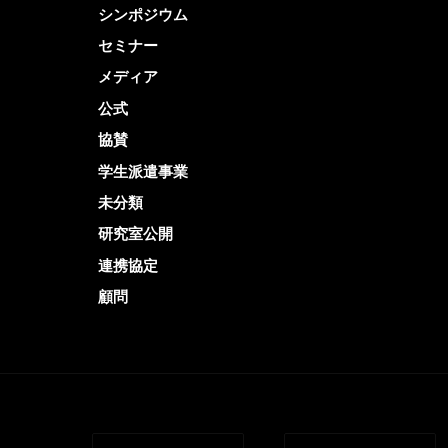
第4回AIXセミナー開催のお知らせ
GECC
国立大学法人電気通信大学 人工知能先端研究センターでは学内の人工知能研究の活性化を目的に、定期なセミナーを開催いたしております。 今回「第4回AIXセミナー」を下記のように開催いたしますので、是非ご参加いただきますようお […]
カテゴリー一覧
Seminar
カンファレンス
シンポジウム
セミナー
メディア
公式