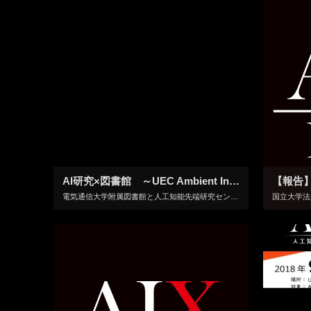
AI研究×図書館 ～UEC Ambient Intelligence Agora ミニシンポジウム～ 開催のお知らせ
【報告】
電気通信大学附属図書館と人工知能先端研究センターの共催によるミニシンポジウムを開催いたします。 AI研究とアクティブラーニング空間が融合した革新的な学修スペースである＜Ambient Intelligence Agora […]