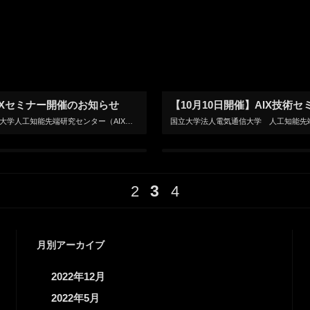
IXセミナー開催のお知らせ
電気通信大学人工知能先端研究センター（AIX）では、学内のAI研究の更なる活性化を目的に定期的にセミナーを開催いたしております。 今回、「第5回AIXセミナー・企業での人工知能技術の実利用」を下記のように開催いたします […]