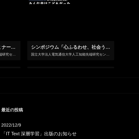
【10月10日開催】AIX技術セミナー開催のお知らせ
シンポジウム「心ふるわせ、社会うごかすエージェントデザイン」開催のお知らせ
国立大学法人電気通信大学 人工知能先端研究センターでは、当センター連携企業であるネットワンシステムズ株式会社、株式会社LIFULLと共催し「AIX技術セミナー」（平成30年10月10日開催）を開催することとなりましたので […]
国立大学法人電気通信大学人工知能先端研究センターでは2018年9月3日(月)に、「心ふるわせ、社会うごかすエージェントデザイン」と題し、エージェント技術が社会に与える影響を議論するシンポジウムを開催いたします。多くの皆様 […]