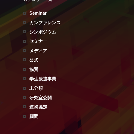
Seminar
カンファレンス
シンポジウム
セミナー
メディア
公式
協賛
学生派遣事業
未分類
研究室公開
連携協定
顧問