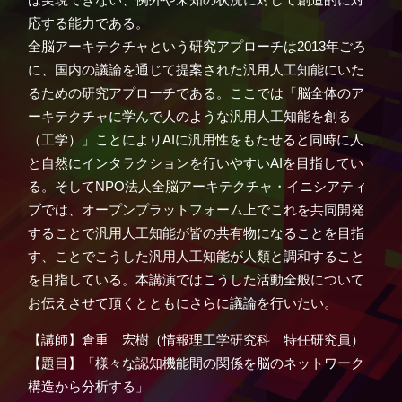
応する能力である。
全脳アーキテクチャという研究アプローチは2013年ごろ
に、国内の議論を通じて提案された汎用人工知能にいた
るための研究アプローチである。ここでは「脳全体のア
ーキテクチャに学んで人のような汎用人工知能を創る
（工学）」ことによりAIに汎用性をもたせると同時に人
と自然にインタラクションを行いやすいAIを目指してい
る。そしてNPO法人全脳アーキテクチャ・イニシアティ
ブでは、オープンプラットフォーム上でこれを共同開発
することで汎用人工知能が皆の共有物になることを目指
す、ことでこうした汎用人工知能が人類と調和すること
を目指している。本講演ではこうした活動全般について
お伝えさせて頂くとともにさらに議論を行いたい。
【講師】倉重 宏樹（情報理工学研究科 特任研究員）
【題目】「様々な認知機能間の関係を脳のネットワーク
構造から分析する」