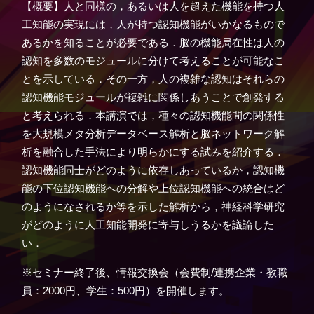
【概要】人と同様の，あるいは人を超えた機能を持つ人
工知能の実現には，人が持つ認知機能がいかなるもので
あるかを知ることが必要である．脳の機能局在性は人の
認知を多数のモジュールに分けて考えることが可能なこ
とを示している．その一方，人の複雑な認知はそれらの
認知機能モジュールが複雑に関係しあうことで創発する
と考えられる．本講演では，種々の認知機能間の関係性
を大規模メタ分析データベース解析と脳ネットワーク解
析を融合した手法により明らかにする試みを紹介する．
認知機能同士がどのように依存しあっているか，認知機
能の下位認知機能への分解や上位認知機能への統合はど
のようになされるか等を示した解析から，神経科学研究
がどのように人工知能開発に寄与しうるかを議論した
い．
※セミナー終了後、情報交換会（会費制/連携企業・教職
員：2000円、学生：500円）を開催します。