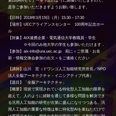
第2回AIXセミナーを下記のように開催いたしますので、
是非ご参加いただきますようお願い致します。
【日時】2018年3月19日（月）15:30 – 17:30
【場所】UECアライアンスセンター 100周年記念ホー
ル
【対象】AIX連携企業・電気通信大学教職員・学生
※今回のみ他大学の学生も参加いただけます．
【参加】aix-info@ura.uec.ac.jp 宛に＜ご所属・お名
前・情報交換会参加の出欠＞をご連絡ください
【講師】山川 宏（ドワンゴ人工知能研究所所長／NPO
法人全脳アーキテクチャ・イニシアティブ代表）
【題目】「全脳アーキテクチャ」
【概要】現状で実現されている特化型人工知能の限界を
超えて、人のように経験を通じて多様な問題を解決でき
る汎用人工知能の研究が次第に盛んになりつつある。汎
用人工知能の重要な特徴は単に特化型AIを束ねただけで
は実現できない、例外や未知の状況に対して創造的に対